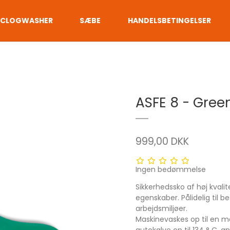
CLOGWASHER
SÆBE
HANDELSBETINGELSER
ASFE 8 - Gree
999,00 DKK
1 stjerne
2 stjerner
3 stjerner
4 stjerner
5 stjerner
Ingen bedømmelse
Sikkerhedssko af høj kvali
egenskaber. Pålidelig til b
arbejdsmiljøer.
Maskinevaskes op til en ma