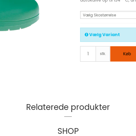
autokalve op til 134 ° C, an
Vælg Skostørrelse
Vælg Variant
Køb
stk.
Relaterede produkter
SHOP