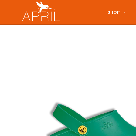
SHOP
Lukket hæl
Åben hæl
Med sikkerhedsværn
Uden sikkerhedsværn
Indersåle & tilbehør